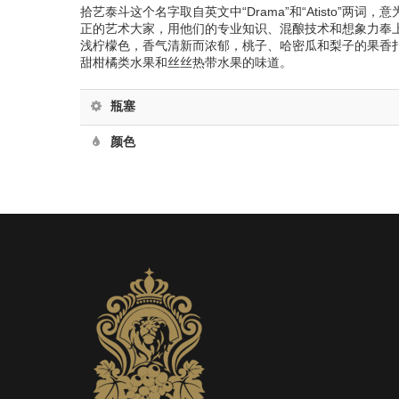
拾艺泰斗这个名字取自英文中“Drama”和“Atisto”两
正的艺术大家，用他们的专业知识、混酿技术和想象力奉
浅柠檬色，香气清新而浓郁，桃子、哈密瓜和梨子的果香
甜柑橘类水果和丝丝热带水果的味道。
瓶塞
颜色